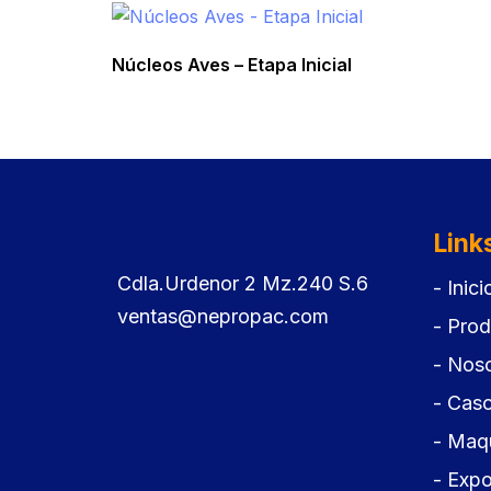
Núcleos Aves – Etapa Inicial
Link
Cdla.Urdenor 2 Mz.240 S.6
- Inici
ventas@nepropac.com
- Pro
- Nos
- Caso
- Maqu
- Expo