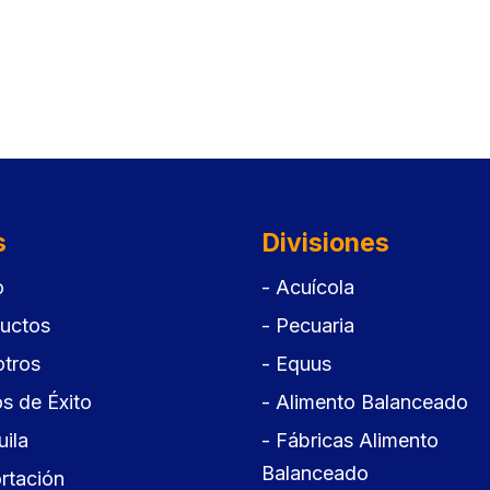
s
Divisiones
o
- Acuícola
ductos
- Pecuaria
otros
- Equus
s de Éxito
- Alimento Balanceado
ila
- Fábricas Alimento
Balanceado
rtación