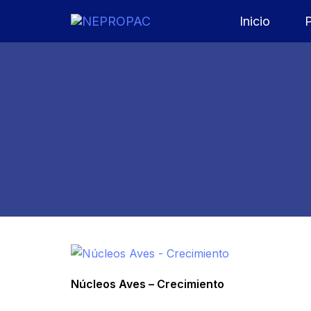
Skip
Skip
Inicio
links
to
primary
navigation
Skip
to
content
Núcleos Aves – Crecimiento