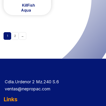
KillFish
Aqua
1
2
→
Cdla.Urdenor 2 Mz.240 S.6
ventas@nepropac.com
Links