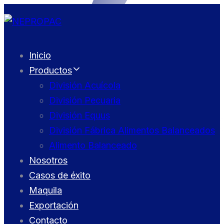
Skip
Skip
links
to
primary
Inicio
navigation
Productos
Skip
División Acuícola
to
División Pecuaria
content
División Equus
División Fábrica Alimentos Balanceados
Alimento Balanceado
Nosotros
Casos de éxito
Maquila
Exportación
Contacto