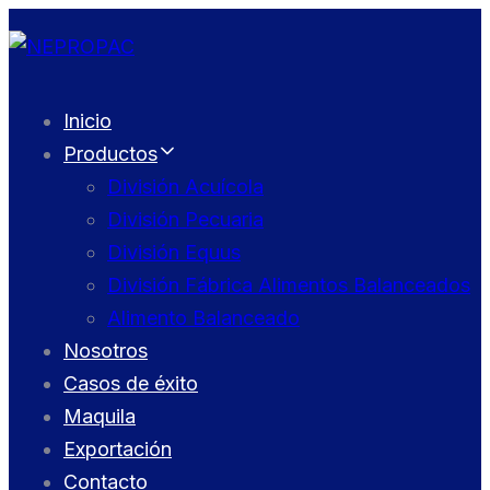
Skip
Skip
links
to
primary
Inicio
navigation
Productos
Skip
División Acuícola
to
División Pecuaria
content
División Equus
División Fábrica Alimentos Balanceados
Alimento Balanceado
Nosotros
Casos de éxito
Maquila
Exportación
Contacto