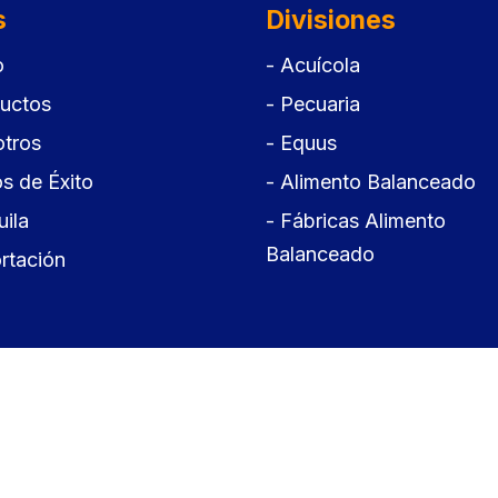
s
Divisiones
o
- Acuícola
ductos
- Pecuaria
otros
- Equus
s de Éxito
- Alimento Balanceado
ila
- Fábricas Alimento
Balanceado
rtación