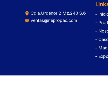
Link
Cdla.Urdenor 2 Mz.240 S.6
- Inici
ventas@nepropac.com
- Pro
- Nos
- Caso
- Maqu
- Expo