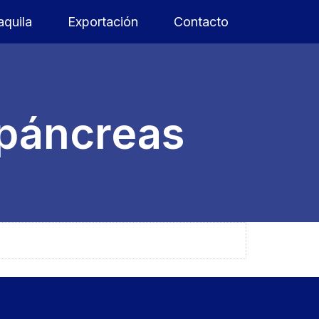
quila
Exportación
Contacto
opáncreas