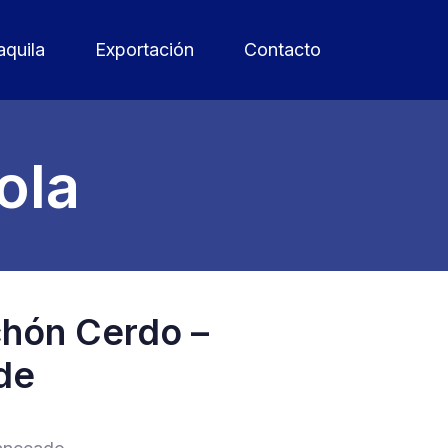
quila
Exportación
Contacto
ola
chón Cerdo –
de