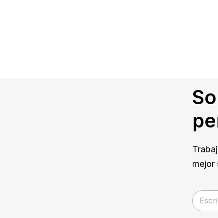
So
pe
Trabaj
mejor 
E
m
a