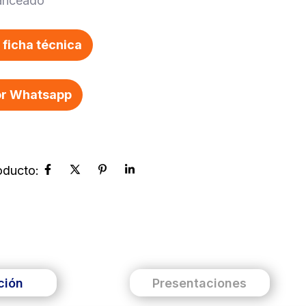
anceado
ficha técnica
r Whatsapp
ción
Presentaciones